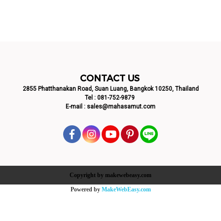
CONTACT US
2855 Phatthanakan Road, Suan Luang, Bangkok 10250, Thailand
Tel :
081-752-9879
E-mail :
sales@mahasamut.com
Copyright by makewebeasy.com
Powered by
MakeWebEasy.com