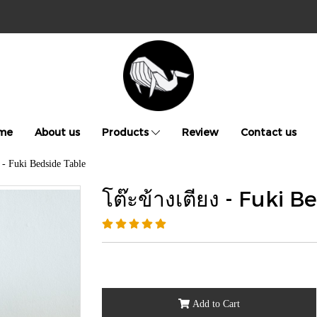
me
About us
Products
Review
Contact us
 - Fuki Bedside Table
โต๊ะข้างเตียง - Fuki 
Add to Cart