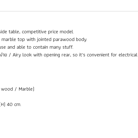
dside table, competitive price model.
Real marble top with jointed parawood body.
use and able to contain many stuff.
้ง่าย / Airy look with opening rear, so it's convenient for electrical
ak wood / Marble)
ง(H) 40 cm.