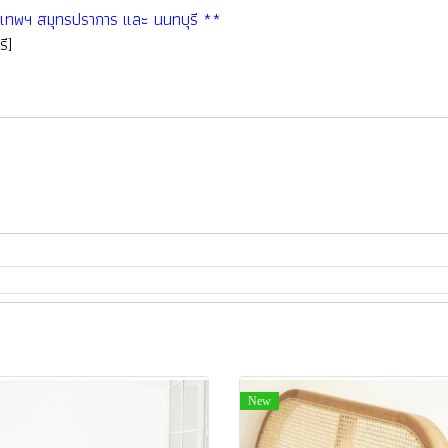
่กรุงเทพฯ สมุทรปราการ และ นนทบุรี **
ี]
New