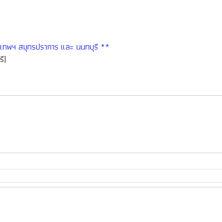
่กรุงเทพฯ สมุทรปราการ และ นนทบุรี **
ี]