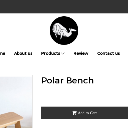
me
About us
Products
Review
Contact us
Polar Bench
Add to Cart